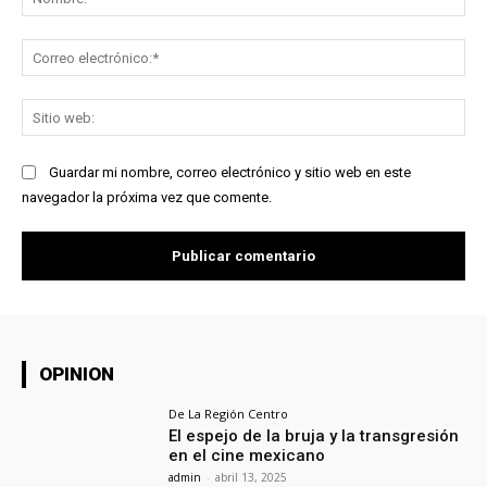
Co
ele
Sit
we
Guardar mi nombre, correo electrónico y sitio web en este
navegador la próxima vez que comente.
OPINION
De La Región Centro
El espejo de la bruja y la transgresión
en el cine mexicano
admin
-
abril 13, 2025