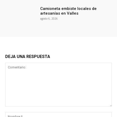
Camioneta embiste locales de
artesanías en Valles
agosto 6, 2026
DEJA UNA RESPUESTA
Comentario:
No