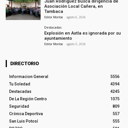
Juan Rodríguez busca dirigencia de
Asociación Local Cañera, en
Tambaca
Editor Montse
-
agosto 6, 2026
Destacadas
Explosión en Axtla es ignorada por su
ayuntamiento
Editor Montse
-
agosto 5, 2026
DIRECTORIO
Informacion General
5556
Tu Soledad
4394
Destacadas
4245
De La Región Centro
1075
Seguridad
809
Crónica Deportiva
557
San Luis Potosí
555