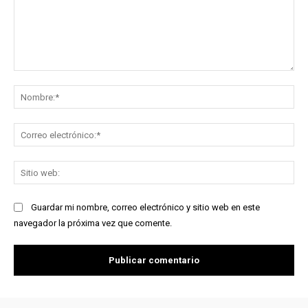
Comentario:
No
Co
ele
Sit
we
Guardar mi nombre, correo electrónico y sitio web en este
navegador la próxima vez que comente.