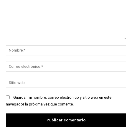
Comentario:
No
Co
ele
Sit
we
Guardar mi nombre, correo electrónico y sitio web en este
navegador la próxima vez que comente.