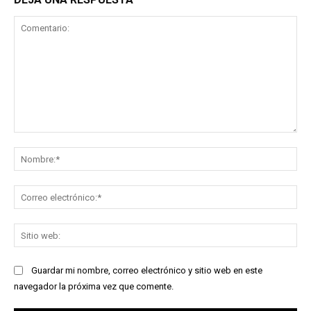
Comentario:
No
Co
ele
Sit
we
Guardar mi nombre, correo electrónico y sitio web en este
navegador la próxima vez que comente.