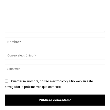
Comentario:
No
Co
ele
Sit
we
Guardar mi nombre, correo electrónico y sitio web en este
navegador la próxima vez que comente.