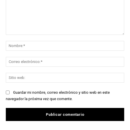
Comentario:
No
Co
ele
Sit
we
Guardar mi nombre, correo electrónico y sitio web en este
navegador la próxima vez que comente.