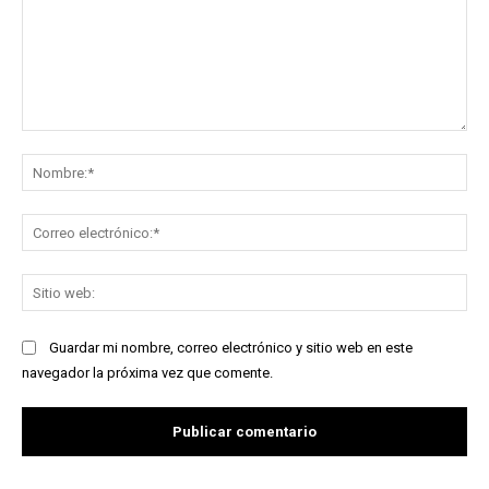
Comentario:
No
Co
ele
Sit
we
Guardar mi nombre, correo electrónico y sitio web en este
navegador la próxima vez que comente.