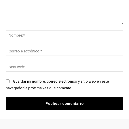
Comentario:
No
Co
ele
Sit
we
Guardar mi nombre, correo electrónico y sitio web en este
navegador la próxima vez que comente.