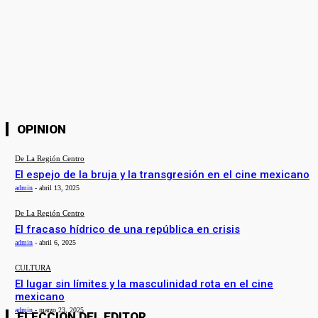
Sitio
web:
Guardar mi nombre, correo electrónico y sitio web en este navegador
la próxima vez que comente.
OPINION
De La Región Centro
El espejo de la bruja y la transgresión en el cine mexicano
admin
-
abril 13, 2025
De La Región Centro
El fracaso hídrico de una república en crisis
admin
-
abril 6, 2025
CULTURA
El lugar sin límites y la masculinidad rota en el cine
mexicano
admin
-
marzo 23, 2025
ELECCION DEL EDITOR