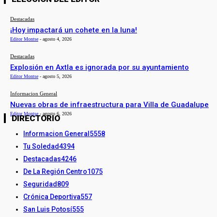
Destacadas
¡Hoy impactará un cohete en la luna!
Editor Montse
-
agosto 4, 2026
Destacadas
Explosión en Axtla es ignorada por su ayuntamiento
Editor Montse
-
agosto 5, 2026
Informacion General
Nuevas obras de infraestructura para Villa de Guadalupe
Editor Montse
-
agosto 6, 2026
DIRECTORIO
Informacion General
5558
Tu Soledad
4394
Destacadas
4246
De La Región Centro
1075
Seguridad
809
Crónica Deportiva
557
San Luis Potosí
555