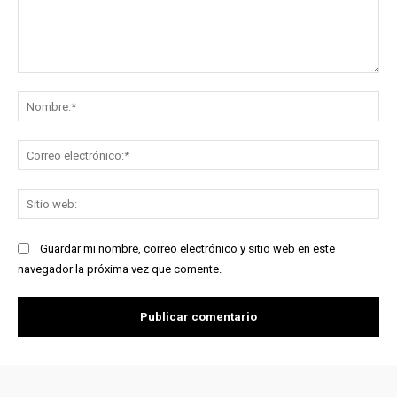
Comentario:
No
Co
ele
Sit
we
Guardar mi nombre, correo electrónico y sitio web en este
navegador la próxima vez que comente.