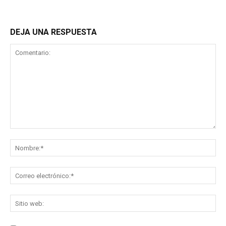
DEJA UNA RESPUESTA
Comentario:
No
Co
ele
Sit
we