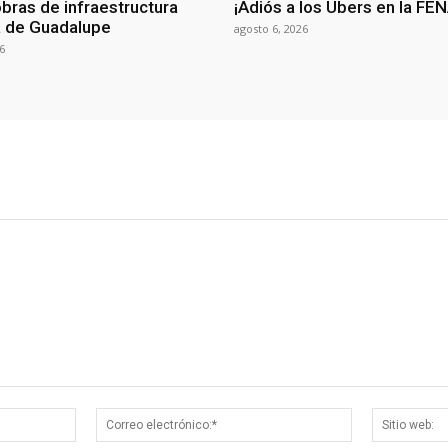
bras de infraestructura
¡Adiós a los Ubers en la FE
la de Guadalupe
agosto 6, 2026
6
Nombre:*
Correo
electrónico:*