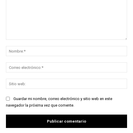
Comentario:
No
Co
ele
Sit
we
Guardar mi nombre, correo electrónico y sitio web en este
navegador la próxima vez que comente.