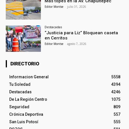
Más topes en la Av. Chapultepec
Editor Montse
-
julio 31, 2026
Destacadas
“Justicia para Liz” Bloquean caseta
en Cerritos
Editor Montse
-
agosto 7, 2026
DIRECTORIO
Informacion General
5558
Tu Soledad
4394
Destacadas
4246
De La Región Centro
1075
Seguridad
809
Crónica Deportiva
557
San Luis Potosí
555