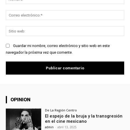
Co
ele
Sit
we
Guardar mi nombre, correo electrónico y sitio web en este
navegador la próxima vez que comente.
OPINION
De La Región Centro
El espejo de la bruja y la transgresión
en el cine mexicano
admin
-
abril 13, 2025