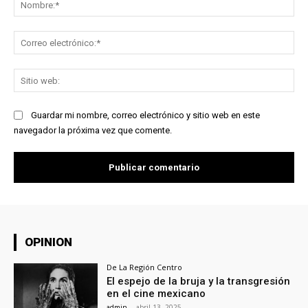
Co
ele
Sit
we
Guardar mi nombre, correo electrónico y sitio web en este
navegador la próxima vez que comente.
OPINION
De La Región Centro
El espejo de la bruja y la transgresión
en el cine mexicano
admin
-
abril 13, 2025