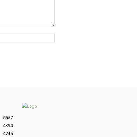
Sitio
web:
5557
4394
4245