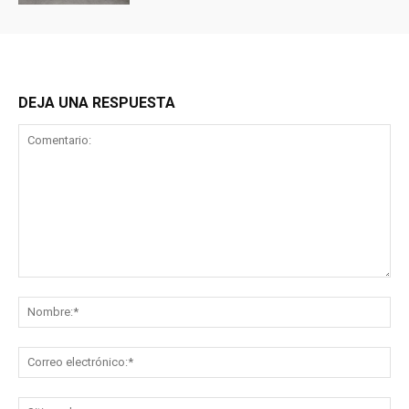
DEJA UNA RESPUESTA
Comentario:
No
Co
ele
Sit