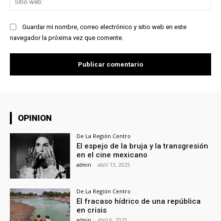
we
Guardar mi nombre, correo electrónico y sitio web en este
navegador la próxima vez que comente.
OPINION
De La Región Centro
El espejo de la bruja y la transgresión
en el cine mexicano
admin
-
abril 13, 2025
De La Región Centro
El fracaso hídrico de una república
en crisis
admin
-
abril 6, 2025