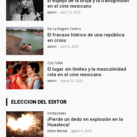
El espejo de la bruja y la transgresión
en el cine mexicano
admin
-
abril 13, 2025
De La Región Centro
El fracaso hídrico de una república
en crisis
admin
-
abril 6, 2025
CULTURA
El lugar sin límites y la masculinidad
rota en el cine mexicano
admin
-
marzo 23, 2025
ELECCION DEL EDITOR
Destacadas
¡Pierde un dedo en explosión en la
Huasteca!
Editor Montse
-
agosto 4, 2026