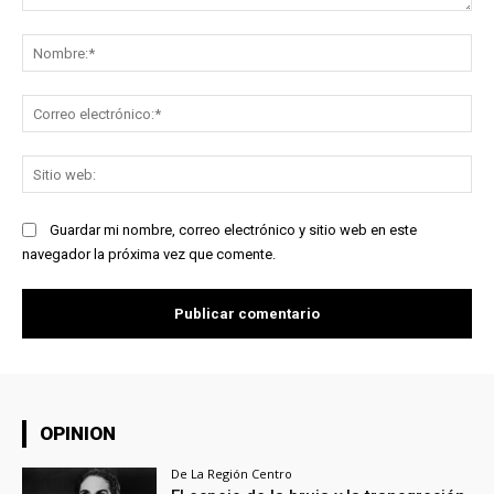
Comentario:
No
Co
ele
Sit
we
Guardar mi nombre, correo electrónico y sitio web en este
navegador la próxima vez que comente.
OPINION
De La Región Centro