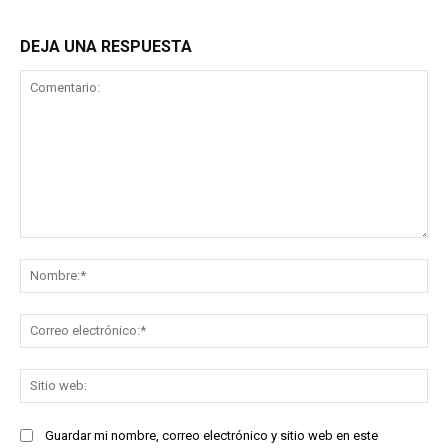
DEJA UNA RESPUESTA
Comentario:
No
Co
ele
Sit
we
Guardar mi nombre, correo electrónico y sitio web en este