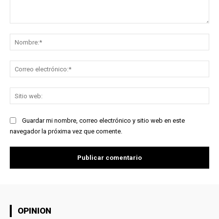
Comentario:
No
Co
ele
Sit
we
Guardar mi nombre, correo electrónico y sitio web en este
navegador la próxima vez que comente.
OPINION