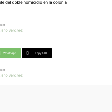
ble del doble homicidio en la colonia
ment -
WhatsApp
Copy URL
ment -