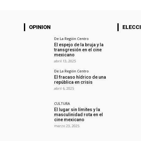
OPINION
ELECCI
De La Región Centro
El espejo de la bruja y la
transgresión en el cine
mexicano
abril 13, 2025
De La Región Centro
El fracaso hídrico de una
república en crisis
abril 6, 2025
CULTURA
El lugar sin límites y la
masculinidad rota en el
cine mexicano
marzo 23, 2025