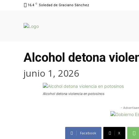
C
16.4
Soledad de Graciano Sánchez
Alcohol detona viole
junio 1, 2026
Alcohol detona violencia en potosinos
- Advertise
Facebook
X