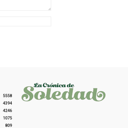
Sitio
web:
5558
4394
4246
1075
809