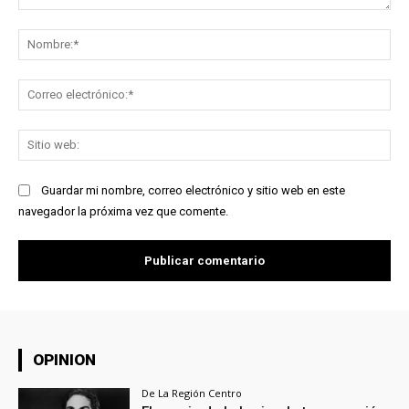
Comentario:
No
Co
ele
Sit
we
Guardar mi nombre, correo electrónico y sitio web en este
navegador la próxima vez que comente.
OPINION
De La Región Centro