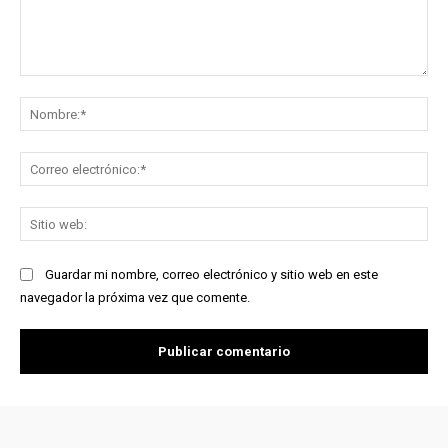
Comentario:
No
Co
ele
Sit
we
Guardar mi nombre, correo electrónico y sitio web en este
navegador la próxima vez que comente.