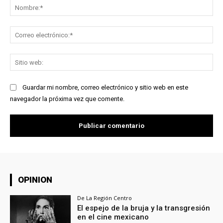
No
Co
ele
Sit
we
Guardar mi nombre, correo electrónico y sitio web en este
navegador la próxima vez que comente.
OPINION
De La Región Centro
El espejo de la bruja y la transgresión
en el cine mexicano