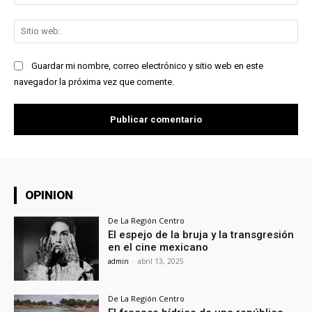
ele
Sit
we
Guardar mi nombre, correo electrónico y sitio web en este
navegador la próxima vez que comente.
OPINION
De La Región Centro
El espejo de la bruja y la transgresión
en el cine mexicano
admin
-
abril 13, 2025
De La Región Centro