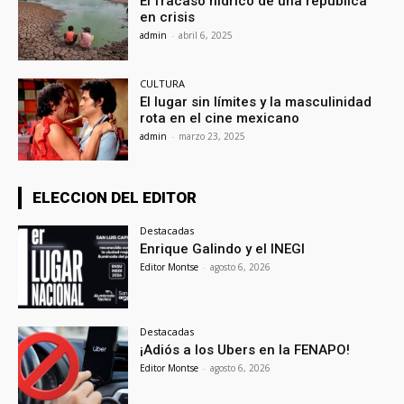
El fracaso hídrico de una república
en crisis
admin
-
abril 6, 2025
CULTURA
El lugar sin límites y la masculinidad
rota en el cine mexicano
admin
-
marzo 23, 2025
ELECCION DEL EDITOR
Destacadas
Enrique Galindo y el INEGI
Editor Montse
-
agosto 6, 2026
Destacadas
¡Adiós a los Ubers en la FENAPO!
Editor Montse
-
agosto 6, 2026