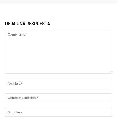
DEJA UNA RESPUESTA
Comentario:
No
Co
ele
Sit
we