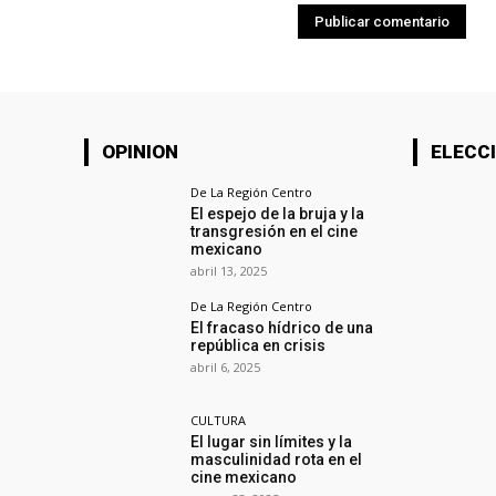
OPINION
ELECCI
De La Región Centro
El espejo de la bruja y la
transgresión en el cine
mexicano
abril 13, 2025
De La Región Centro
El fracaso hídrico de una
república en crisis
abril 6, 2025
CULTURA
El lugar sin límites y la
masculinidad rota en el
cine mexicano