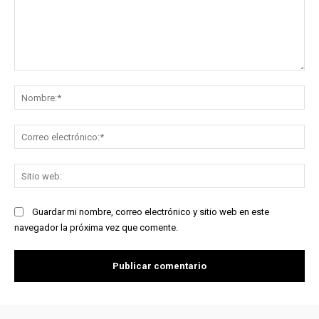
Comentario:
No
Co
ele
Sit
we
Guardar mi nombre, correo electrónico y sitio web en este
navegador la próxima vez que comente.