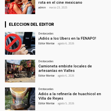
rota en el cine mexicano
admin
-
marzo 23, 2025
ELECCION DEL EDITOR
Destacadas
¡Adiós a los Ubers en la FENAPO!
Editor Montse
-
agosto 6, 2026
Destacadas
Camioneta embiste locales de
artesanías en Valles
Editor Montse
-
agosto 6, 2026
Destacadas
Adiós a la refinería de huachicol en
Villa de Reyes
Editor Montse
-
agosto 5, 2026