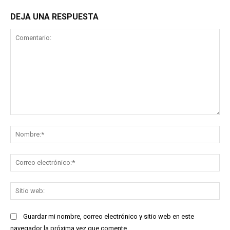
DEJA UNA RESPUESTA
Comentario:
No
Co
ele
Sit
we
Guardar mi nombre, correo electrónico y sitio web en este
navegador la próxima vez que comente.