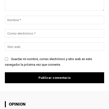
Comentario:
No
Co
ele
Sit
we
Guardar mi nombre, correo electrónico y sitio web en este
navegador la próxima vez que comente.
OPINION