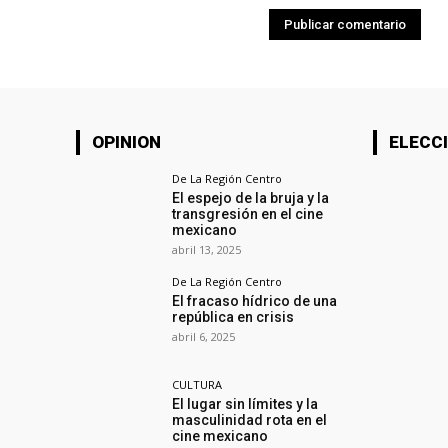
OPINION
ELECCI
De La Región Centro
El espejo de la bruja y la
transgresión en el cine
mexicano
abril 13, 2025
De La Región Centro
El fracaso hídrico de una
república en crisis
abril 6, 2025
CULTURA
El lugar sin límites y la
masculinidad rota en el
cine mexicano