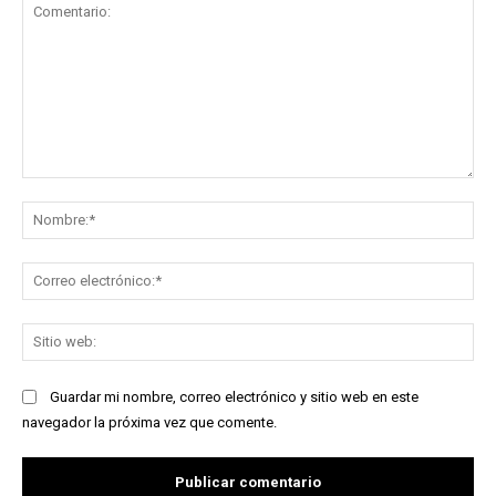
Comentario:
No
Co
ele
Sit
we
Guardar mi nombre, correo electrónico y sitio web en este
navegador la próxima vez que comente.