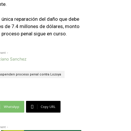
te.
a única reparación del daño que debe
es de 7.4 millones de dólares, monto
 proceso penal sigue en curso.
ment -
uspenden proceso penal contra Lozoya
WhatsApp
Copy URL
ment -