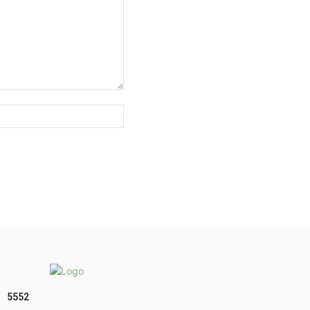
Sitio
web:
5552